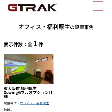
オフィス・福利厚生
の設置事例
1
表示件数：全
件
東大阪市 福利厚生
XswingGフルオプション仕
様
設置場所
オフィス・福利厚生
地域