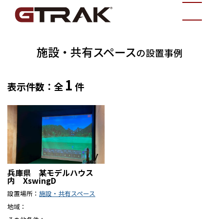
施設・共有スペース
の設置事例
1
表示件数：全
件
兵庫県 某モデルハウス
内 XswingD
設置場所
施設・共有スペース
地域