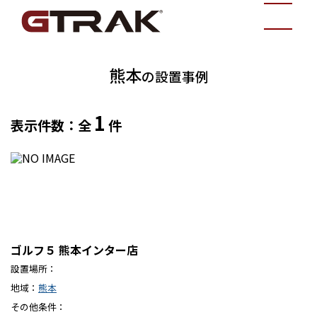
熊本
の設置事例
1
表示件数：全
件
ゴルフ５ 熊本インター店
設置場所
地域
熊本
その他条件