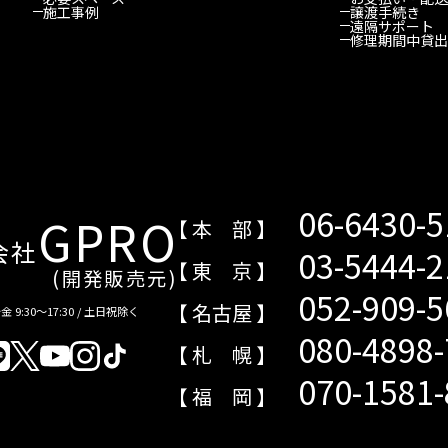
施工事例
譲渡手続き
遠隔サポート
修理期間中貸出
06-6430-
GPRO
【 本 部 】
会社
03-5444-
【 東 京 】
(開発販売元)
052-909-
【 名古屋 】
 9:30～17:30 / 土日祝除く
080-4898
【 札 幌 】
070-1581
【 福 岡 】