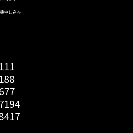
機申し込み
5111
2188
5677
-7194
-8417