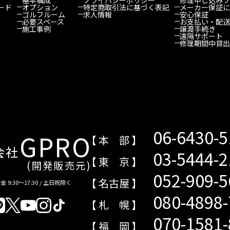
ード
オプション
特定商取引法に基づく表記
メーカー保証に
ゴルフルーム
求人情報
安心保証
必要スペース
お支払い・配送
施工事例
譲渡手続き
遠隔サポート
修理期間中貸出
06-6430-
GPRO
【 本 部 】
会社
03-5444-
【 東 京 】
(開発販売元)
052-909-
【 名古屋 】
 9:30～17:30 / 土日祝除く
080-4898
【 札 幌 】
070-1581
【 福 岡 】