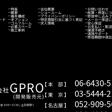
特長
会社概要
お問い合わせ
概要
ショールーム
故障・修理につ
基本構成
プライバシーポリシー
修理申し込みフ
ード
オプション
特定商取引法に基づく表記
メーカー保証に
ゴルフルーム
求人情報
安心保証
必要スペース
お支払い・配送
施工事例
譲渡手続き
遠隔サポート
修理期間中貸出
06-6430-
GPRO
【 本 部 】
会社
03-5444-
【 東 京 】
(開発販売元)
052-909-
【 名古屋 】
 9:30～17:30 / 土日祝除く