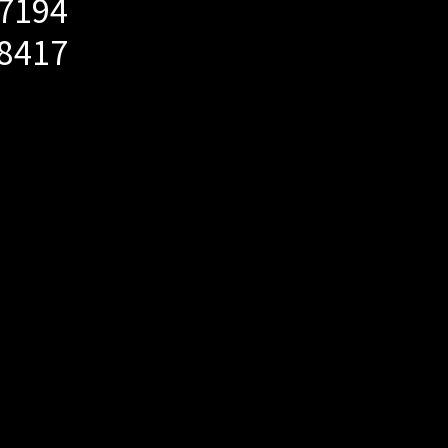
-7194
-8417