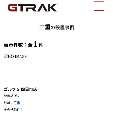
三重
の設置事例
1
表示件数：全
件
ゴルフ５ 四日市店
設置場所
地域
三重
その他条件