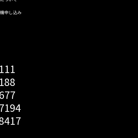
機申し込み
5111
2188
5677
-7194
-8417