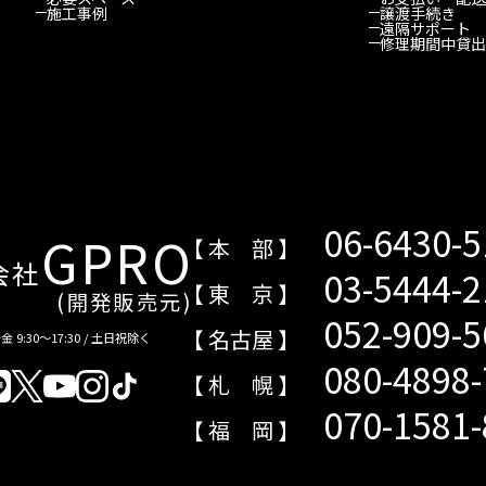
施工事例
譲渡手続き
遠隔サポート
修理期間中貸出
06-6430-
GPRO
【 本 部 】
会社
03-5444-
【 東 京 】
(開発販売元)
052-909-
【 名古屋 】
 9:30～17:30 / 土日祝除く
080-4898
【 札 幌 】
070-1581
【 福 岡 】